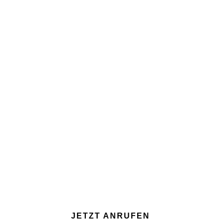
24/7 FÜR SIE ERREICHBAR
JETZT ANRUFEN